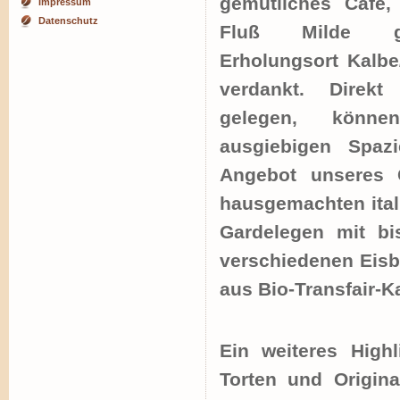
gemütliches Café,
Impressum
Datenschutz
Fluß Milde g
Erholungsort Kalb
verdankt. Direk
gelegen, könn
ausgiebigen Spaz
Angebot unseres 
hausgemachten ital
Gardelegen mit bi
verschiedenen Eisbe
aus Bio-Transfair-K
Ein weiteres High
Torten und Origin